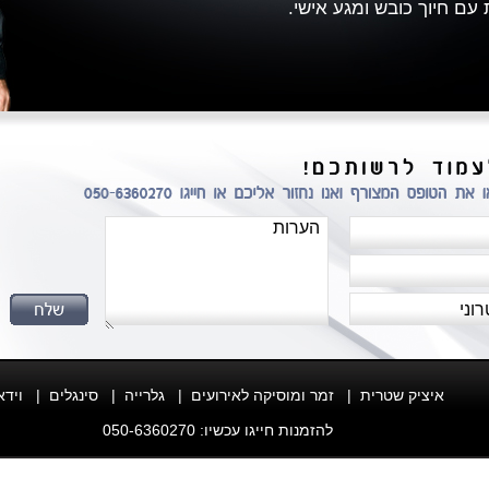
 עם חיוך כובש ומגע אישי.
איציק שטרית
|
זמר ומוסיקה לאירועים
|
גלרייה
|
סינגלים
|
וידא
להזמנות חייגו עכשיו: 050-6360270